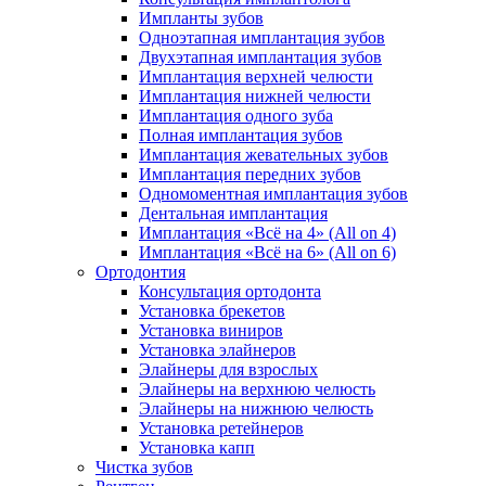
Импланты зубов
Одноэтапная имплантация зубов
Двухэтапная имплантация зубов
Имплантация верхней челюсти
Имплантация нижней челюсти
Имплантация одного зуба
Полная имплантация зубов
Имплантация жевательных зубов
Имплантация передних зубов
Одномоментная имплантация зубов
Дентальная имплантация
Имплантация «Всё на 4» (All on 4)
Имплантация «Всё на 6» (All on 6)
Ортодонтия
Консультация ортодонта
Установка брекетов
Установка виниров
Установка элайнеров
Элайнеры для взрослых
Элайнеры на верхнюю челюсть
Элайнеры на нижнюю челюсть
Установка ретейнеров
Установка капп
Чистка зубов