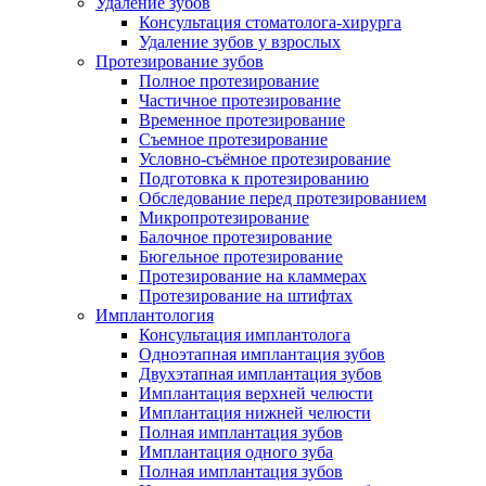
Удаление зубов
Консультация стоматолога-хирурга
Удаление зубов у взрослых
Протезирование зубов
Полное протезирование
Частичное протезирование
Временное протезирование
Съемное протезирование
Условно-съёмное протезирование
Подготовка к протезированию
Обследование перед протезированием
Микропротезирование
Балочное протезирование
Бюгельное протезирование
Протезирование на кламмерах
Протезирование на штифтах
Имплантология
Консультация имплантолога
Одноэтапная имплантация зубов
Двухэтапная имплантация зубов
Имплантация верхней челюсти
Имплантация нижней челюсти
Полная имплантация зубов
Имплантация одного зуба
Полная имплантация зубов