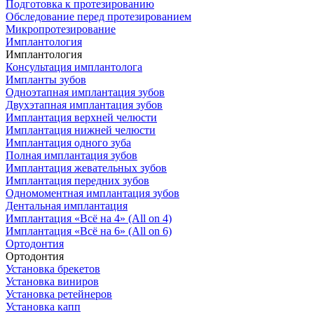
Подготовка к протезированию
Обследование перед протезированием
Микропротезирование
Имплантология
Имплантология
Консультация имплантолога
Импланты зубов
Одноэтапная имплантация зубов
Двухэтапная имплантация зубов
Имплантация верхней челюсти
Имплантация нижней челюсти
Имплантация одного зуба
Полная имплантация зубов
Имплантация жевательных зубов
Имплантация передних зубов
Одномоментная имплантация зубов
Дентальная имплантация
Имплантация «Всё на 4» (All on 4)
Имплантация «Всё на 6» (All on 6)
Ортодонтия
Ортодонтия
Установка брекетов
Установка виниров
Установка ретейнеров
Установка капп