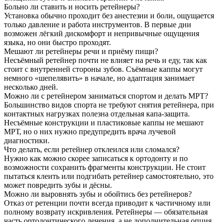
Больно ли ставить и носить ретейнеры?
Установка обычно проходит без анестезии и боли, ощущается
только давление и работа инструментов. В первые дни
возможен лёгкий дискомфорт и непривычные ощущения
языка, но они быстро проходят.
Мешают ли ретейнеры речи и приёму пищи?
Несъёмный ретейнер почти не влияет на речь и еду, так как
стоит с внутренней стороны зубов. Съёмные каппы могут
немного «шепелявить» в начале, но адаптация занимает
несколько дней.
Можно ли с ретейнером заниматься спортом и делать МРТ?
Большинство видов спорта не требуют снятия ретейнера, при
контактных нагрузках полезна отдельная капа-защита.
Несъёмные конструкции и пластиковые каппы не мешают
МРТ, но о них нужно предупредить врача лучевой
диагностики.
Что делать, если ретейнер отклеился или сломался?
Нужно как можно скорее записаться к ортодонту и по
возможности сохранить фрагменты конструкции. Не стоит
пытаться клеить или подгибать ретейнер самостоятельно, это
может повредить зубы и дёсны.
Можно ли выровнять зубы и обойтись без ретейнеров?
Отказ от ретенции почти всегда приводит к частичному или
полному возврату искривления. Ретейнеры — обязательная
часть ортодонтического лечения, а не дополнительная опция.