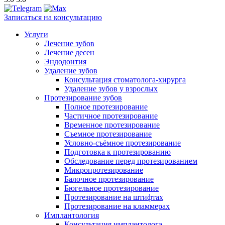
Записаться на консультацию
Услуги
Лечение зубов
Лечение десен
Эндодонтия
Удаление зубов
Консультация стоматолога-хирурга
Удаление зубов у взрослых
Протезирование зубов
Полное протезирование
Частичное протезирование
Временное протезирование
Съемное протезирование
Условно-съёмное протезирование
Подготовка к протезированию
Обследование перед протезированием
Микропротезирование
Балочное протезирование
Бюгельное протезирование
Протезирование на штифтах
Протезирование на кламмерах
Имплантология
Консультация имплантолога