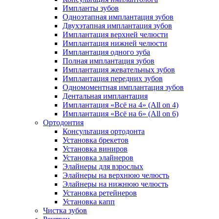
Импланты зубов
Одноэтапная имплантация зубов
Двухэтапная имплантация зубов
Имплантация верхней челюсти
Имплантация нижней челюсти
Имплантация одного зуба
Полная имплантация зубов
Имплантация жевательных зубов
Имплантация передних зубов
Одномоментная имплантация зубов
Дентальная имплантация
Имплантация «Всё на 4» (All on 4)
Имплантация «Всё на 6» (All on 6)
Ортодонтия
Консультация ортодонта
Установка брекетов
Установка виниров
Установка элайнеров
Элайнеры для взрослых
Элайнеры на верхнюю челюсть
Элайнеры на нижнюю челюсть
Установка ретейнеров
Установка капп
Чистка зубов