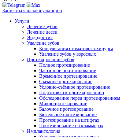
Записаться на консультацию
Услуги
Лечение зубов
Лечение десен
Эндодонтия
Удаление зубов
Консультация стоматолога-хирурга
Удаление зубов у взрослых
Протезирование зубов
Полное протезирование
Частичное протезирование
Временное протезирование
Съемное протезирование
Условно-съёмное протезирование
Подготовка к протезированию
Обследование перед протезированием
Микропротезирование
Балочное протезирование
Бюгельное протезирование
Протезирование на штифтах
Протезирование на кламмерах
Имплантология
Консультация имплантолога