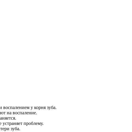
и воспалением у корня зуба.
ают на воспаление.
аняется.
е устраняет проблему.
тери зуба.