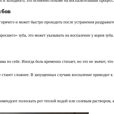
о и холодного, это особенно похоже на воспалительный процесс
убов
и горячего и может быстро проходить после устранения раздражи
осшего» зуба, это может указывать на воспаление у корня зуба
сама по себе. Иногда боль временно стихает, но это не значит, 
е станет сложнее. В запущенных случаях воспаление приводит к 
комендуют полоскать рот теплой водой или солевым раствором,